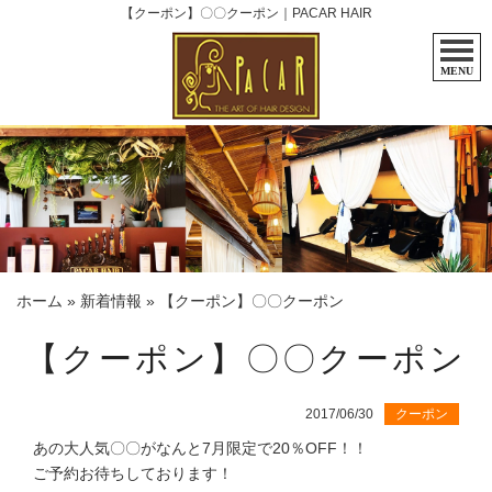
【クーポン】〇〇クーポン｜PACAR HAIR
MENU
ホーム
»
新着情報
»
【クーポン】〇〇クーポン
【クーポン】〇〇クーポン
2017/06/30
クーポン
あの大人気〇〇がなんと7月限定で20％OFF！！
ご予約お待ちしております！