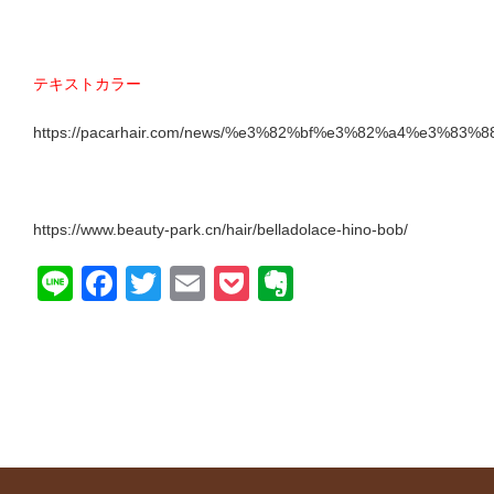
テキストカラー
https://pacarhair.com/news/%e3%82%bf%e3%82%a4%e3%83%
https://www.beauty-park.cn/hair/belladolace-hino-bob/
Line
Facebook
Twitter
Email
Pocket
Evernote